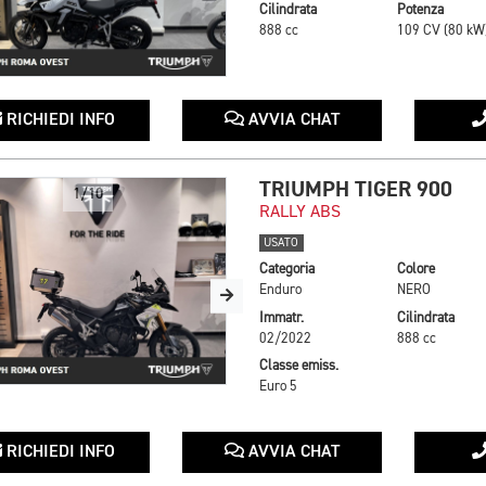
Cilindrata
Potenza
888 cc
109 CV (80 kW
RICHIEDI INFO
AVVIA CHAT
TRIUMPH TIGER 900
1/10
RALLY ABS
USATO
Categoria
Colore
Enduro
NERO
Immatr.
Cilindrata
02/2022
888 cc
Classe emiss.
Euro 5
RICHIEDI INFO
AVVIA CHAT