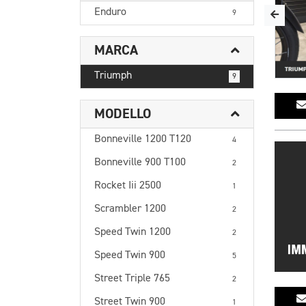
Enduro
9
MARCA
Triumph
9
MODELLO
Bonneville 1200 T120
4
Bonneville 900 T100
2
Rocket Iii 2500
1
Scrambler 1200
2
Speed Twin 1200
2
Speed Twin 900
5
Street Triple 765
2
Street Twin 900
1