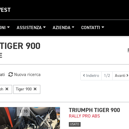
VEST
ONI
ASSISTENZA
AZIENDA
CONTATTI
TIGER 900
E
ati
Nuova ricerca
Indietro
1/2
Avanti
mph
Tiger 900
TRIUMPH TIGER 900
1/10
RALLY PRO ABS
USATO