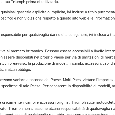
la tua Triumph prima di utilizzarla.
alsiasi garanzia esplicita o implicita, ivi incluse a titolo purament
ecifico e non violazione rispetto a questo sito web e le informazioni, 
esponsabile per qualsivoglia danno di alcun genere, ivi incluso a ti
tive al mercato britannico. Possono essere accessibili a livello inte
n essere disponibili nel proprio Paese per via di limitazioni di merc
 alcun preavviso, la produzione di modelli, ricambi, accessori, capi d’
ichi alcun obbligo.
possono variare a seconda del Paese. Molti Paesi vietano l’importazion
pecifiche di tale Paese. Per conoscere la disponibilità di modelli, ac
are unicamente ricambi e accessori originali Triumph sulle motocic
to. Triumph non si assume alcuna responsabilità di qualsivoglia nat