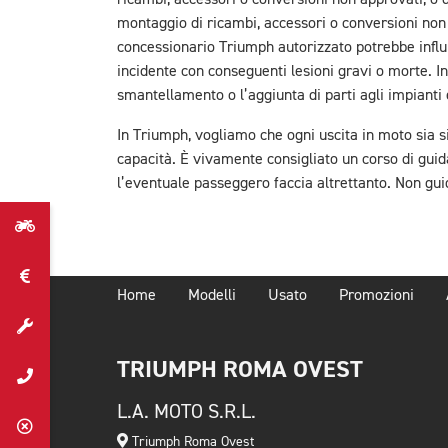
ricambi, accessori o conversioni non approvati, o 
montaggio di ricambi, accessori o conversioni non 
concessionario Triumph autorizzato potrebbe influi
incidente con conseguenti lesioni gravi o morte. I
smantellamento o l’aggiunta di parti agli impianti e
In Triumph, vogliamo che ogni uscita in moto sia si
capacità. È vivamente consigliato un corso di guid
l’eventuale passeggero faccia altrettanto. Non guid
Home
Modelli
Usato
Promozioni
TRIUMPH ROMA OVEST
L.A. MOTO S.R.L.
Triumph Roma Ovest