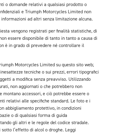
ti o domande relativi a qualsiasi prodotto o
onfidenziali e Triumph Motorcycles Limited non
li informazioni ad altri senza limitazione alcuna.
sta vengono registrati per finalità statistiche, di
non essere disponibile di tanto in tanto a causa di
 è in grado di prevedere né controllare il
a Triumph Motorcycles Limited su questo sito web;
esattezze tecniche o sui prezzi, errori tipografici
soggetti a modifica senza preavviso. Utilizzando
urati, non aggiornati o che potrebbero non
che montano accessori, e ciò potrebbe essere o
relativi alle specifiche standard. Le foto e i
con abbigliamento protettivo, in condizioni
bazie o di qualsiasi forma di guida
ndo gli altri e le regole del codice stradale.
sotto l’effetto di alcol o droghe. Leggi