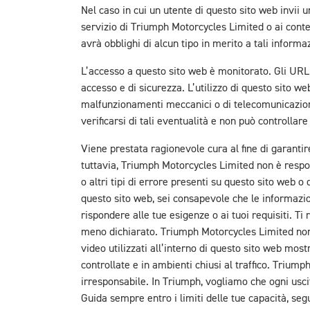
Nel caso in cui un utente di questo sito web invii
servizio di Triumph Motorcycles Limited o ai conte
avrà obblighi di alcun tipo in merito a tali informaz
L’accesso a questo sito web è monitorato. Gli URL ri
accesso e di sicurezza. L’utilizzo di questo sito w
malfunzionamenti meccanici o di telecomunicazione
verificarsi di tali eventualità e non può controllare l
Viene prestata ragionevole cura al fine di garantir
tuttavia, Triumph Motorcycles Limited non è respons
o altri tipi di errore presenti su questo sito web o
questo sito web, sei consapevole che le informazio
rispondere alle tue esigenze o ai tuoi requisiti. 
meno dichiarato. Triumph Motorcycles Limited non s
video utilizzati all’interno di questo sito web most
controllate e in ambienti chiusi al traffico. Trium
irresponsabile. In Triumph, vogliamo che ogni uscit
Guida sempre entro i limiti delle tue capacità, seg