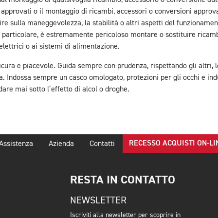
dal montaggio di qualsivoglia ricambio, accessorio o conversione auto
approvati o il montaggio di ricambi, accessori o conversioni approva
re sulla maneggevolezza, la stabilità o altri aspetti del funzionamen
n particolare, è estremamente pericoloso montare o sostituire ricambi
lettrici o ai sistemi di alimentazione.
cura e piacevole. Guida sempre con prudenza, rispettando gli altri, le 
a. Indossa sempre un casco omologato, protezioni per gli occhi e indu
are mai sotto l’effetto di alcol o droghe.
RECESSO ACQUISTI ON-LI
Assistenza
Azienda
Contatti
RESTA IN CONTATTO
NEWSLETTER
Iscriviti alla newsletter per scoprire in