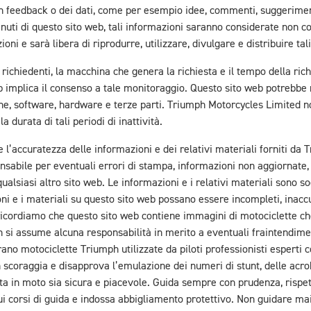
 un feedback o dei dati, come per esempio idee, commenti, suggerimen
nuti di questo sito web, tali informazioni saranno considerate non c
ioni e sarà libera di riprodurre, utilizzare, divulgare e distribuire ta
chiedenti, la macchina che genera la richiesta e il tempo della richie
eb implica il consenso a tale monitoraggio. Questo sito web potrebbe 
, software, hardware e terze parti. Triumph Motorcycles Limited non
a durata di tali periodi di inattività.
e l’accuratezza delle informazioni e dei relativi materiali forniti d
abile per eventuali errori di stampa, informazioni non aggiornate, in
 qualsiasi altro sito web. Le informazioni e i relativi materiali sono 
ni e i materiali su questo sito web possano essere incompleti, inacc
Ti ricordiamo che questo sito web contiene immagini di motociclette 
i assume alcuna responsabilità in merito a eventuali fraintendimenti 
rano motociclette Triumph utilizzate da piloti professionisti esperti 
ph scoraggia e disapprova l’emulazione dei numeri di stunt, delle acro
a in moto sia sicura e piacevole. Guida sempre con prudenza, rispetta
ui corsi di guida e indossa abbigliamento protettivo. Non guidare mai 