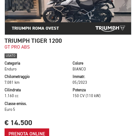
TRIUMPH TIGER 1200
GT PRO ABS
USATO
Categoria
Colore
Enduro
BIANCO
Chilometraggio
Immatr.
7.081 km
05/2023
Cilindrata
Potenza
1.160 cc
150 CV (110 kW)
Classe emiss.
Euro 5
€ 14.500
PRENOTA ONLINE