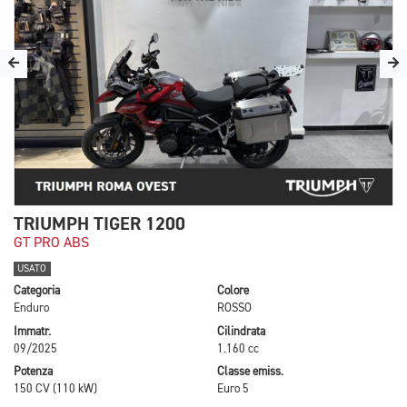
TRIUMPH TIGER 1200
GT PRO ABS
USATO
Categoria
Colore
Enduro
ROSSO
Immatr.
Cilindrata
09/2025
1.160 cc
Potenza
Classe emiss.
150 CV (110 kW)
Euro 5