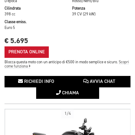
D'epoca
Rosso/Nero/Blu
Cilindrata
Potenza
398 cc
39 CV (29 kW)
Classe emiss.
Euro 5
€ 5.695
PRENOTA ONLINE
Blocca questa moto con un anticipo di €500 in modo semplice e sicuro.
Scopri
come funziona
RICHIEDI INFO
AVVIA CHAT
CHIAMA
1/4