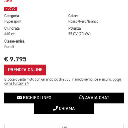
ABS
NUOVO
Categoria
Colore
Hypersport
Rosso/Nero/Bianco
Cilindrata
Potenza
660 cc
95 CV (70 kW)
Classe emiss.
Euro 5
€ 9.795
PRENOTA ONLINE
Blocca questa moto con un anticipo di €500 in modo semplice e sicuro.
Scopri
come funziona
RICHIEDI INFO
AVVIA CHAT
CHIAMA