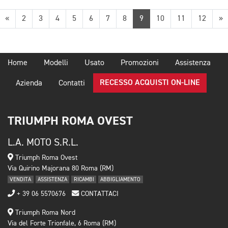
Precedente
S
«
2
3
4
5
6
7
8
9
10
11
12
»
Home
Modelli
Usato
Promozioni
Assistenza
RECESSO ACQUISTI ON-LINE
Azienda
Contatti
TRIUMPH ROMA OVEST
L.A. MOTO S.R.L.
Triumph Roma Ovest
Via Quirino Majorana 80 Roma (RM)
VENDITA
ASSISTENZA
RICAMBI
ABBIGLIAMENTO
+ 39 06 5570676
CONTATTACI
Triumph Roma Nord
Via del Forte Trionfale, 6 Roma (RM)