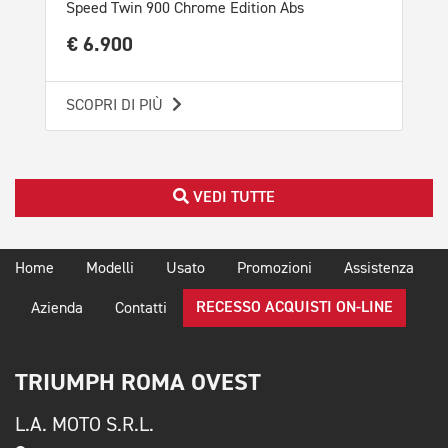
Speed Twin 900 Chrome Edition Abs
Spe
€ 6.900
€ 
SCOPRI DI PIÙ
SCO
VEDI TUTTE
Home
Modelli
Usato
Promozioni
Assistenza
RECESSO ACQUISTI ON-LINE
Azienda
Contatti
TRIUMPH ROMA OVEST
L.A. MOTO S.R.L.