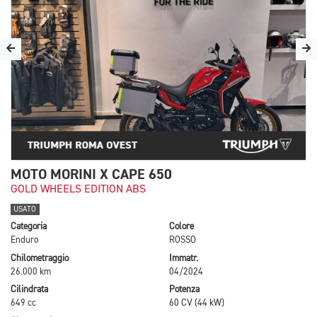
MOTO MORINI X CAPE 650
GOLD WHEELS EDITION ABS
USATO
Categoria
Colore
Enduro
ROSSO
Chilometraggio
Immatr.
26.000 km
04/2024
Cilindrata
Potenza
649 cc
60 CV (44 kW)