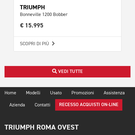
TRIUMPH
TR
Bonneville 1200 Bobber
Bon
€ 15.995
€ 
SCOPRI DI PIÙ
SCO
VEDI TUTTE
Home
Modelli
Usato
Promozioni
Assistenza
RECESSO ACQUISTI ON-LINE
Azienda
Contatti
TRIUMPH ROMA OVEST