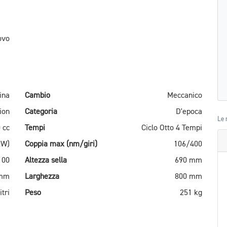
ovo
ina
Cambio
Meccanico
ion
Categoria
D'epoca
Le 
 cc
Tempi
Ciclo Otto 4 Tempi
kW)
Coppia max (nm/giri)
106/400
100
Altezza sella
690 mm
 mm
Larghezza
800 mm
itri
Peso
251 kg