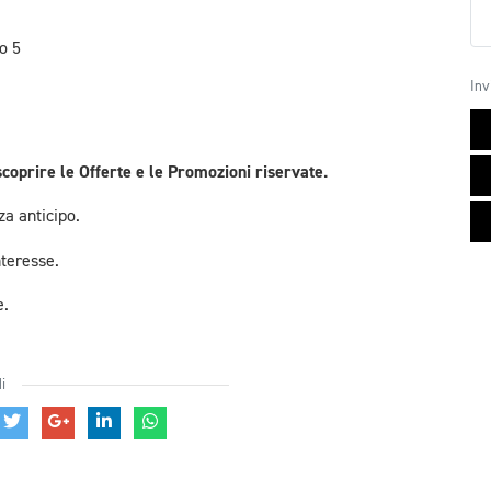
o 5
Inv
scoprire le Offerte e le Promozioni riservate.
a anticipo.
nteresse.
e.
i