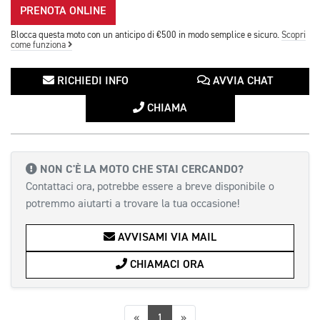
PRENOTA ONLINE
Blocca questa moto con un anticipo di €500 in modo semplice e sicuro.
Scopri
come funziona
RICHIEDI INFO
AVVIA CHAT
CHIAMA
NON C'È LA MOTO CHE STAI CERCANDO?
Contattaci ora, potrebbe essere a breve disponibile o
potremmo aiutarti a trovare la tua occasione!
AVVISAMI VIA MAIL
CHIAMACI ORA
Precedente
Successiva
«
1
»