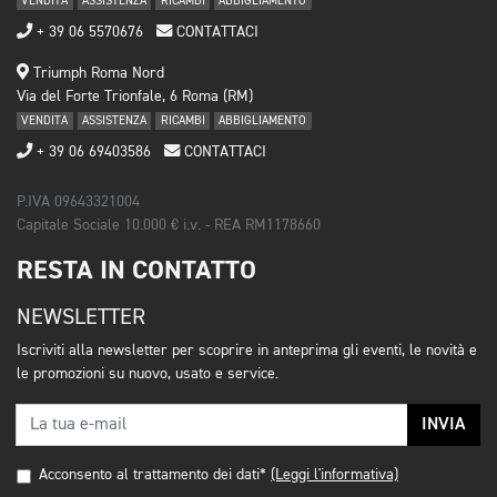
VENDITA
ASSISTENZA
RICAMBI
ABBIGLIAMENTO
+ 39 06 5570676
CONTATTACI
Triumph Roma Nord
Via del Forte Trionfale, 6 Roma (RM)
VENDITA
ASSISTENZA
RICAMBI
ABBIGLIAMENTO
+ 39 06 69403586
CONTATTACI
P.IVA 09643321004
Capitale Sociale 10.000 € i.v. - REA RM1178660
RESTA IN CONTATTO
NEWSLETTER
Iscriviti alla newsletter per scoprire in anteprima gli eventi, le novità e
le promozioni su nuovo, usato e service.
INVIA
Acconsento al trattamento dei dati*
(Leggi l'informativa)