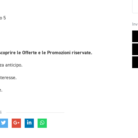
o 5
Inv
scoprire le Offerte e le Promozioni riservate.
a anticipo.
nteresse.
e.
i