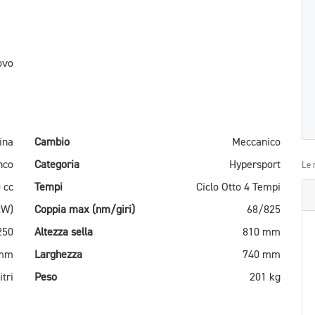
ovo
ina
Cambio
Meccanico
nco
Categoria
Hypersport
Le 
 cc
Tempi
Ciclo Otto 4 Tempi
kW)
Coppia max (nm/giri)
68/825
250
Altezza sella
810 mm
 mm
Larghezza
740 mm
itri
Peso
201 kg